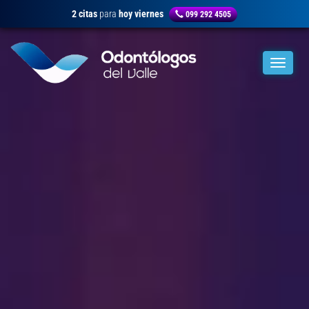
2 citas
para
hoy viernes
099 292 4505